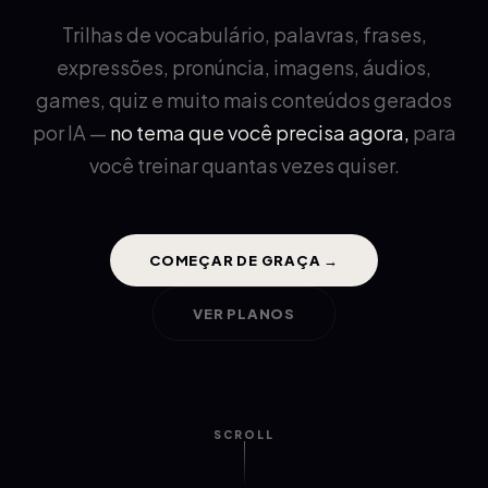
Trilhas de vocabulário, palavras, frases,
expressões, pronúncia, imagens, áudios,
games, quiz e muito mais conteúdos gerados
por IA —
no tema que você precisa agora,
para
você treinar quantas vezes quiser.
COMEÇAR DE GRAÇA →
VER PLANOS
SCROLL